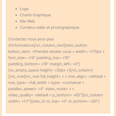
Logo
Charte Graphique
Site Web
Contenu vidéo et photographique
Contactez nous pour plus
d’informations[/vc_column_text][wbc_button
button_text= »Prendre rendez-vous » width= »170px »
font_size= »14″ padding_top= »16″
padding_bottom= »16″ margin_left= »0″]
[vc_empty_space height= »30px »][/vc_column]
[/vc_row][vc_row full_height= » » row_align= »default »
row_type= »full_width » type= »container »
parallax_speed= »4″ video_mute= » »
video_quality= »default » p_bottom= »65″][vc_column
width= »1/1″][wbc_hr m_top= »0″ m_bottom= »30″]