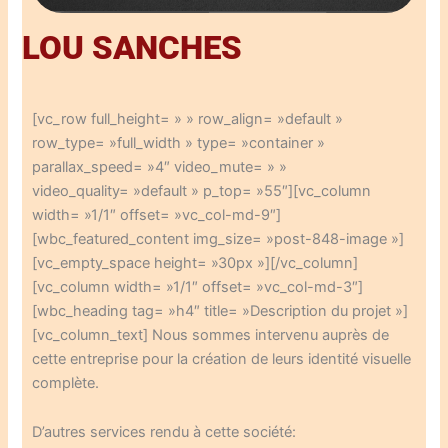
LOU SANCHES
[vc_row full_height= » » row_align= »default »
row_type= »full_width » type= »container »
parallax_speed= »4″ video_mute= » »
video_quality= »default » p_top= »55″][vc_column
width= »1/1″ offset= »vc_col-md-9″]
[wbc_featured_content img_size= »post-848-image »]
[vc_empty_space height= »30px »][/vc_column]
[vc_column width= »1/1″ offset= »vc_col-md-3″]
[wbc_heading tag= »h4″ title= »Description du projet »]
[vc_column_text] Nous sommes intervenu auprès de
cette entreprise pour la création de leurs identité visuelle
complète.
D’autres services rendu à cette société: