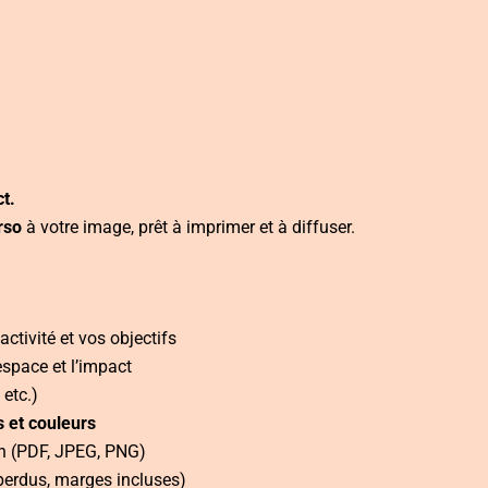
t.
rso
à votre image, prêt à imprimer et à diffuser.
activité et vos objectifs
espace et l’impact
 etc.)
s et couleurs
ion (PDF, JPEG, PNG)
perdus, marges incluses)