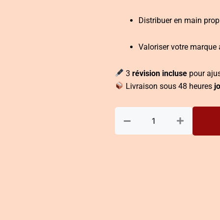
Distribuer en main propr
Valoriser votre marque
3
révision incluse
pour ajus
Livraison sous 48 heures
j
quantité
de
Création
de
Flyer
Recto
Verso
–
Format
personnalisé