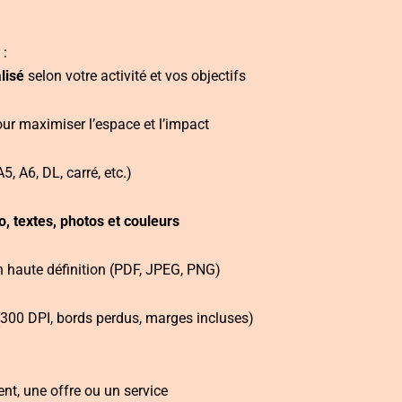
 :
lisé
selon votre activité et vos objectifs
our maximiser l’espace et l’impact
5, A6, DL, carré, etc.)
o, textes, photos et couleurs
en haute définition (PDF, JPEG, PNG)
300 DPI, bords perdus, marges incluses)
t, une offre ou un service